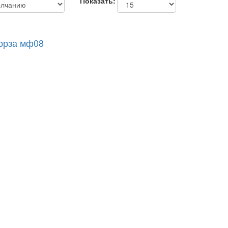
Показать:
форза мф08