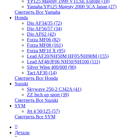
YP125 Majesty 1999 VTLSE Europe (18)
Yamaha YP125 Majesty 2000 5CA Japan (27)
Смотреть Все Yamaha
Honda
Dio AF34/35 (72)
Dio AF56/57 (34)
Dio AF62 (42)
Forza MF06 (82)
Forza MF08 (161)
Forza MF10 X (95)
Lead AF20/NH50M HF05/NH90M (155)
Lead AF48/JF06 NH50/NH100 (111)
Silver Wing 400/600 (90)
Tact AF30 (14)
Смотреть Все Honda
Suzuki
Skywave 250-2 CJ42A (41)
ZZ Inch up sport (39)
Смотреть Все Suzuki
SYM
Jet 4 50/125 (57)
Смотреть Все SYM
Детали